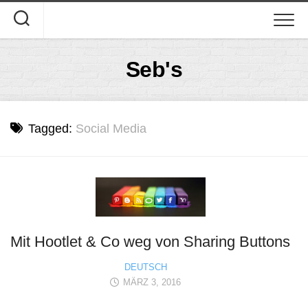
Skip
to
content
Seb's
Tagged:
Social Media
Mit Hootlet & Co weg von Sharing Buttons
DEUTSCH
MÄRZ 3, 2016